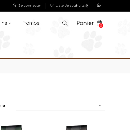
Se connecter
Liste de souhaits
(
0
)
Panier
ins
Promos
0

par: