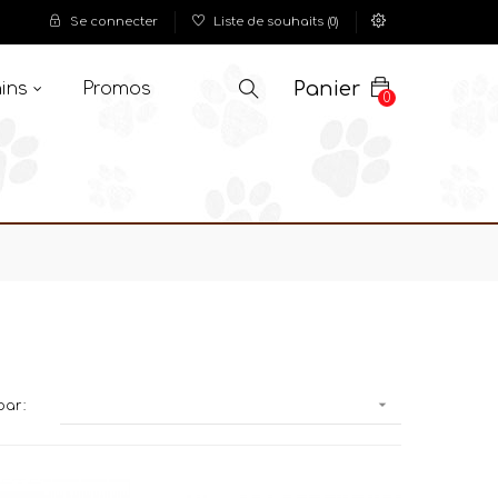
Se connecter
Liste de souhaits
(
0
)
Panier
ins
Promos
0

par: