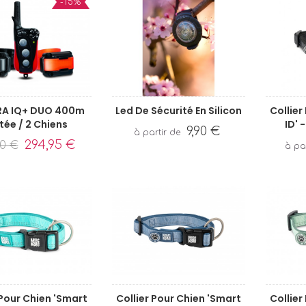
-15%
A IQ+ DUO 400m
Led De Sécurité En Silicon
Collier
tée / 2 Chiens
ID' 
9,90 €
294,95 €
00 €
 Pour Chien 'Smart
Collier Pour Chien 'Smart
Collier