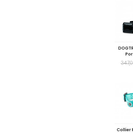
DOGTR
Por
347,
Collier