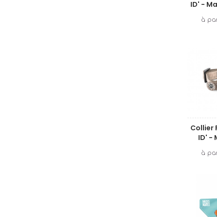
ID' - M
Collier
ID' -