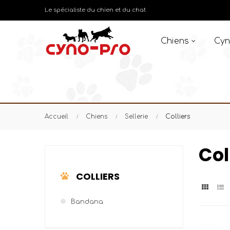
Le spécialiste du chien et du chat
Chiens
Cyn
Accueil
Chiens
Sellerie
Colliers
Col
COLLIERS
Bandana