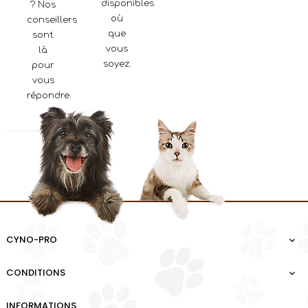
disponibles
? Nos
où
conseillers
que
sont
vous
là
soyez.
pour
vous
répondre.
CYNO-PRO

CONDITIONS

INFORMATIONS