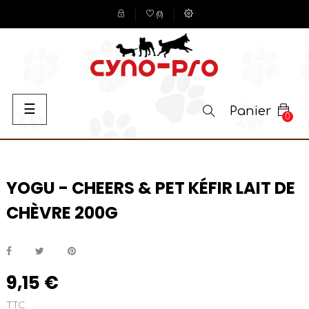
(
0
)
Basculer
☰
Panier
0
la
navigation
YOGU - CHEERS & PET KÉFIR LAIT DE
CHÈVRE 200G
9,15 €
TTC