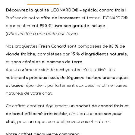
Découvrez la qualité LEONARDO® – spécial canard frais !
Profitez de notre
offre de lancement
et testez LEONARDO®
pour seulement
9,90 €
,
livraison gratuite incluse
!
(
Offre limitée à une boîte par foyer.
)
Nos croquettes
Fresh Canard
sont composées de
85 % de
viande fraîche
, complétées par
15 % d’ingrédients naturels
,
et
sans céréales ni pommes de terre
.
Aucun arôme de viande déshydratée n’est utilisé : les
nutriments précieux issus de légumes, herbes aromatiques
et baies
répondent parfaitement aux besoins alimentaires
naturels de votre chat.
Ce coffret contient également un
sachet de canard frais et
de bœuf effiloché irrésistible
, ainsi qu’une
boisson pour
chat
, pour un repas complet, savoureux et naturel.
Votre coffret découverte comprend :