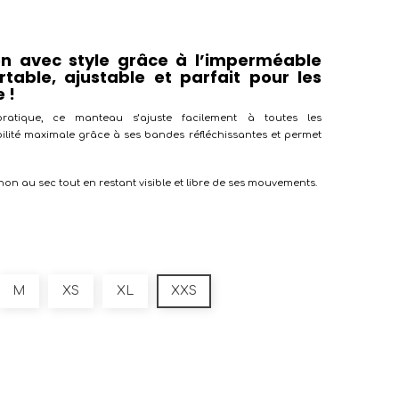
en avec style grâce à l’imperméable
table, ajustable et parfait pour les
 !
pratique, ce manteau s’ajuste facilement à toutes les
bilité maximale grâce à ses bandes réfléchissantes et permet
n au sec tout en restant visible et libre de ses mouvements.
M
XS
XL
XXS