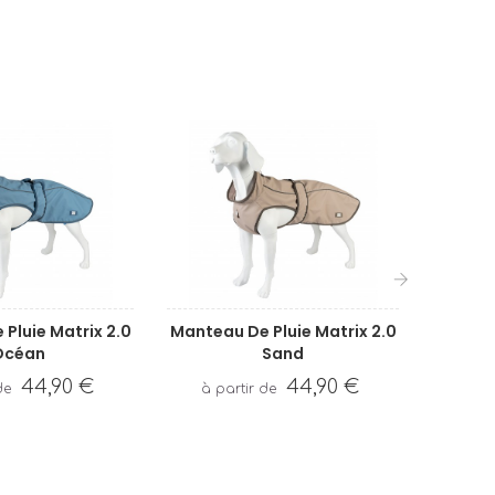
›
Pluie Matrix 2.0
Manteau De Pluie Matrix 2.0
Collier
Océan
Sand
-
44,90 €
44,90 €