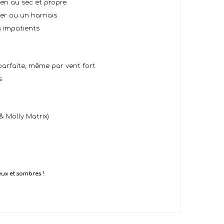
en au sec et propre
ier ou un harnais
s impatients
parfaite, même par vent fort
s
& Molly Matrix)
ux et sombres !