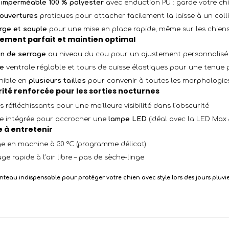
 imperméable 100 % polyester
avec enduction PU : garde votre chi
ouvertures
pratiques pour attacher facilement la laisse à un coll
arge et souple
pour une mise en place rapide, même sur les chien
tement parfait et maintien optimal
n de serrage
au niveau du cou pour un ajustement personnalisé
e
ventrale réglable et tours de cuisse élastiques pour une tenue 
nible en
plusieurs tailles
pour convenir à toutes les morphologie
ité renforcée pour les sorties nocturnes
s réfléchissants pour une meilleure visibilité dans l’obscurité
e intégrée pour accrocher une
lampe LED
(idéal avec la LED Max 
e à entretenir
e en machine à 30 °C (programme délicat)
e rapide à l’air libre – pas de sèche-linge
teau indispensable pour protéger votre chien avec style lors des jours pluvie