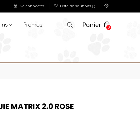
Se connecter
Liste de souhaits
(
0
)
Panier
ins
Promos
0
IE MATRIX 2.0 ROSE