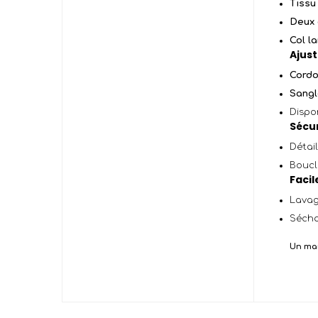
Tissu
Deux 
Col l
Ajus
Cordo
Sangl
Dispo
Sécur
Détail
Boucl
Facil
Lavag
Séchag
Un man