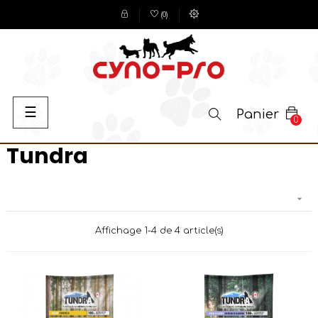
(
0
)
Basculer
☰
Panier
0
la
navigation
Tundra

Affichage 1-4 de 4 article(s)