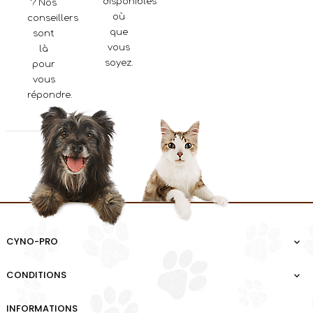
disponibles
? Nos
où
conseillers
que
sont
vous
là
soyez.
pour
vous
répondre.
CYNO-PRO

CONDITIONS

INFORMATIONS