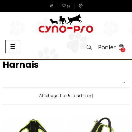
(
0
)
Basculer
☰
Panier
0
la
navigation
Harnais

Affichage 1-5 de 5 article(s)