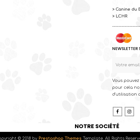
> Canine du 
> LCHR
-----------------
NEWSLETTER 
Vous pouvez 
pour cela no
d'utilisation 
Faceboo
In
NOTRE SOCIÉTÉ
opyright © 2018 by
Prestashop Themes
Template. All Rights Reser