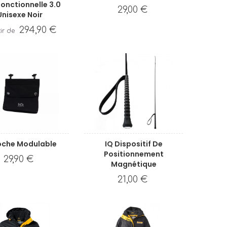
fonctionnelle 3.0
29,00 €
Unisexe Noir
294,90 €
oche Modulable
IQ Dispositif De
Positionnement
29,90 €
Magnétique
21,00 €