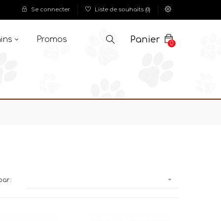
Se connecter
Liste de souhaits
(
0
)
Panier
ins
Promos
0

par: