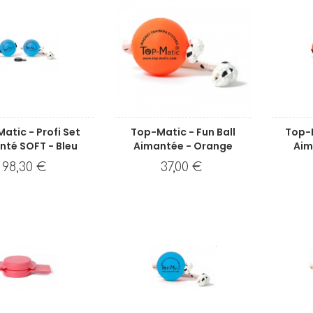
atic - Profi Set
Top-Matic - Fun Ball
Top-M
nté SOFT - Bleu
Aimantée - Orange
Aim
98,30 €
37,00 €